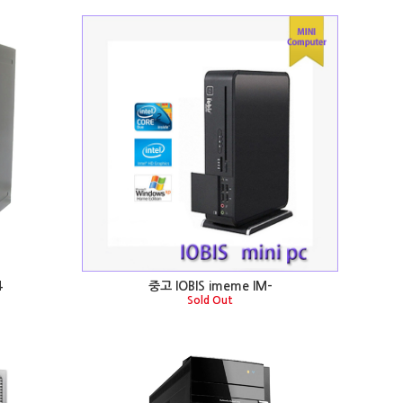
4
중고 IOBIS imeme IM-
Sold Out