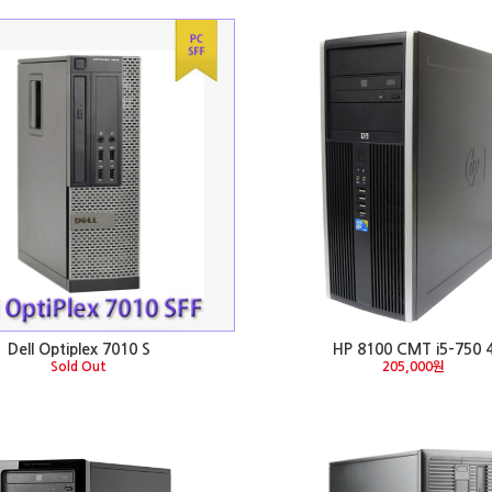
Dell Optiplex 7010 S
HP 8100 CMT i5-750 
Sold Out
205,000원