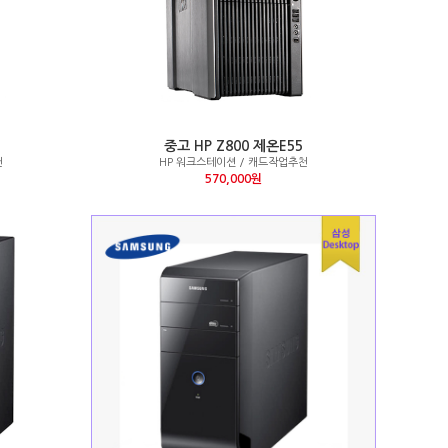
중고 HP Z800 제온E55
천
HP 워크스테이션 / 캐드작업추천
570,000원