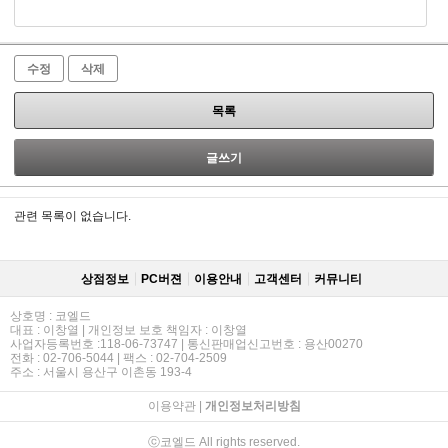
수정
삭제
목록
글쓰기
관련 목록이 없습니다.
상점정보
PC버젼
이용안내
고객센터
커뮤니티
상호명 : 코엘드
대표 : 이창열 | 개인정보 보호 책임자 : 이창열
사업자등록번호 :118-06-73747 | 통신판매업신고번호 : 용산00270
전화 : 02-706-5044 | 팩스 : 02-704-2509
주소 : 서울시 용산구 이촌동 193-4
이용약관
|
개인정보처리방침
ⓒ코엘드 All rights reserved.