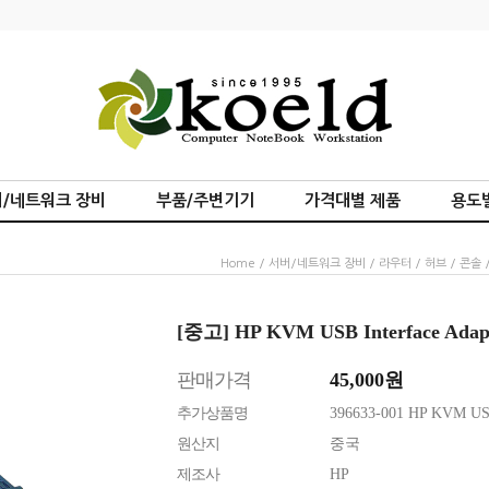
/네트워크 장비
부품/주변기기
가격대별 제품
용도
Home
/
서버/네트워크 장비
/
라우터 / 허브 / 콘솔
/
[중고] HP KVM USB Interface Ad
판매가격
45,000
원
추가상품명
396633-001 HP KVM USB 
원산지
중국
제조사
HP