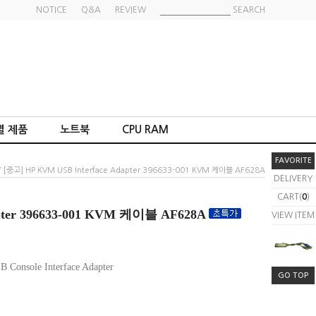
NOTICE
Q&A
REVIEW
SEARCH
별 제품
노트북
CPU RAM
FAVORITE
 [중고] HP KVM USB Interface Adapter 396633-001 KVM 케이블 AF628A
DELIVERY
CART(
0
)
apter 396633-001 KVM 케이블 AF628A
VIEW ITEM
Console Interface Adapter
GO TOP