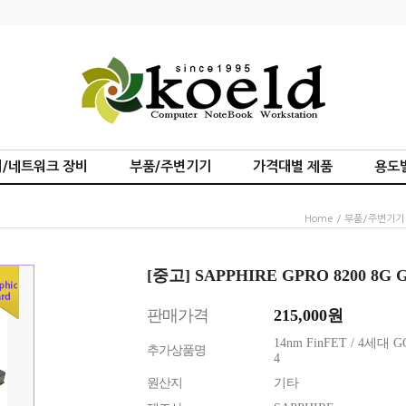
/네트워크 장비
부품/주변기기
가격대별 제품
용도
Home
/
부품/주변기기
[중고] SAPPHIRE GPRO 8200 
판매가격
215,000
원
14nm FinFET / 4세대 G
추가상품명
4
원산지
기타