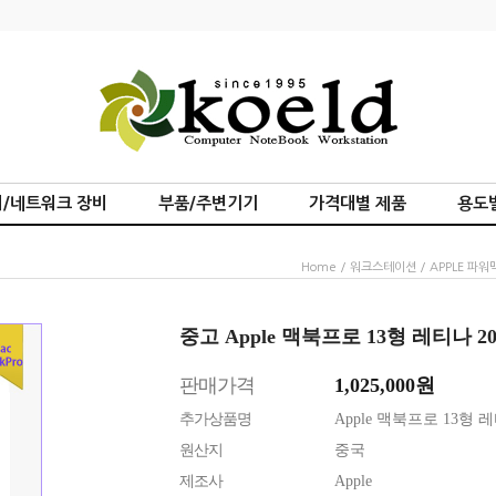
/네트워크 장비
부품/주변기기
가격대별 제품
용도
Home
/
워크스테이션
/
APPLE 파
중고 Apple 맥북프로 13형 레티나 2016
판매가격
1,025,000
원
추가상품명
Apple 맥북프로 13형 레티나
원산지
중국
제조사
Apple