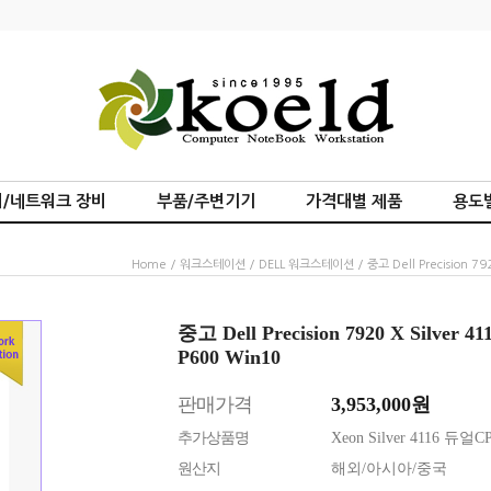
/네트워크 장비
부품/주변기기
가격대별 제품
용도
Home
/
워크스테이션
/
DELL 워크스테이션
/ 중고 Dell Precision 
중고 Dell Precision 7920 X Silve
P600 Win10
판매가격
3,953,000
원
추가상품명
Xeon Silver 4116 듀얼
원산지
해외/아시아/중국