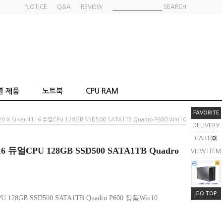
NOTICE
Q&A
REVIEW
SEARCH
별 제품
노트북
CPU RAM
FAVORITE
7920 X Silver 4116 듀얼CPU 128GB SSD500 SATA1TB Quadro P600 Win10
DELIVERY
CART(
0
)
r 4116 듀얼CPU 128GB SSD500 SATA1TB Quadro
VIEW ITEM
GO TOP
CPU 128GB SSD500 SATA1TB Quadro P600 정품Win10