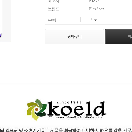
제조사
EIZO
브랜드
FlexScan
수량
장바구니
바