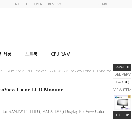
NOTICE
Q&A
REVIEW
SEARCH
별 제품
노트북
CPU RAM
FAVORITE
2" -55Cm
/ 중고 EIZO FlexScan S2243w 22형 EcoView Color LCD Monitor
DELIVERY
CART(
0
)
oView Color LCD Monitor
VIEW ITEM
tor S2243W Full HD (1920 X 1200) Display EcoView Color
GO TOP