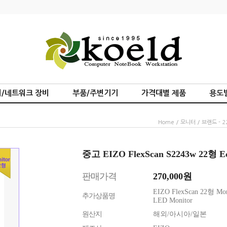
/네트워크 장비
부품/주변기기
가격대별 제품
용도
Home
/
모니터
/
브랜드 - 2
중고 EIZO FlexScan S2243w 22형 Ec
판매가격
270,000
원
EIZO FlexScan 22형 Moni
추가상품명
LED Monitor
원산지
해외/아시아/일본