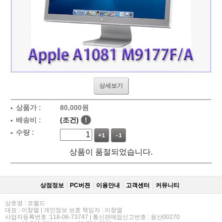
상세보기
상품가 :
80,000
원
배송비 :
(조건)
!
수량 :
+1
-1
상품이 품절되었습니다.
상점정보
PC버젼
이용안내
고객센터
커뮤니티
상호명 : 코엘드
대표 : 이창열 | 개인정보 보호 책임자 : 이창열
사업자등록번호 :118-06-73747 | 통신판매업신고번호 : 용산00270